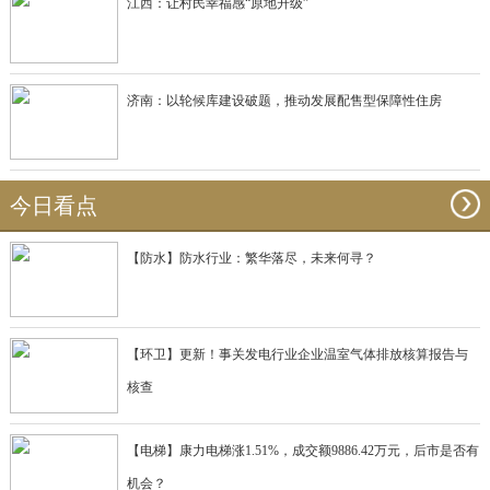
江西：让村民幸福感“原地升级”
济南：以轮候库建设破题，推动发展配售型保障性住房
今日看点
【防水】防水行业：繁华落尽，未来何寻？
【环卫】更新！事关发电行业企业温室气体排放核算报告与
核查
【电梯】康力电梯涨1.51%，成交额9886.42万元，后市是否有
机会？