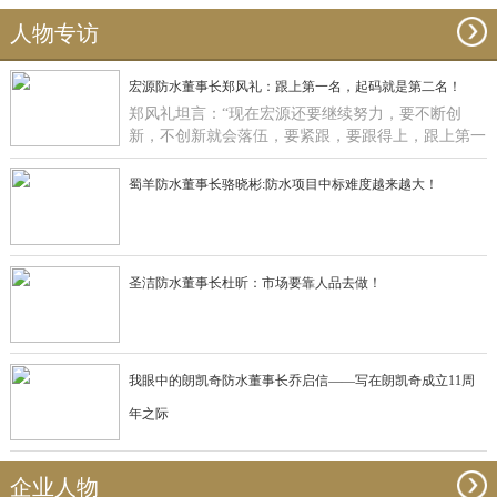
人物专访
宏源防水董事长郑风礼：跟上第一名，起码就是第二名！
郑风礼坦言：“现在宏源还要继续努力，要不断创
新，不创新就会落伍，要紧跟，要跟得上，跟上第一
名，起码就是第二名了”。
蜀羊防水董事长骆晓彬:防水项目中标难度越来越大！
圣洁防水董事长杜昕：市场要靠人品去做！
我眼中的朗凯奇防水董事长乔启信——写在朗凯奇成立11周
年之际
企业人物