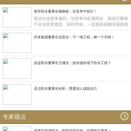
蜀羊防水董事长骆晓彬：在竞争中前行！
防水行业竞争激烈，但竞争与机遇同在，相信只要每
个企业改变观念、应时而动，一定能在硝烟弥漫的战
场获得一席之地，正如蜀羊防水：一直在竞争中前
行！
开来集团董事长倪贵全：干一项工程，树一个丰碑！
金堤防水董事长王继业：如何做好地下防水工程？
圣洁防水董事长杜昕：尊重别人成就自己
专家观点
专家宫安谈防水：制造端美如画，应用端豆腐渣！