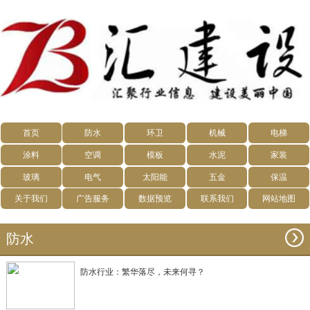
首页
防水
环卫
机械
电梯
涂料
空调
模板
水泥
家装
玻璃
电气
太阳能
五金
保温
关于我们
广告服务
数据预览
联系我们
网站地图
防水
防水行业：繁华落尽，未来何寻？