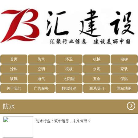
首页
防水
环卫
机械
电梯
涂料
空调
模板
水泥
家装
玻璃
电气
太阳能
五金
保温
关于我们
广告服务
数据预览
联系我们
网站地图
防水
防水行业：繁华落尽，未来何寻？