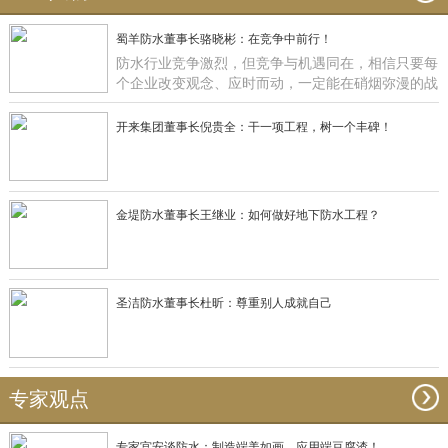
蜀羊防水董事长骆晓彬：在竞争中前行！
防水行业竞争激烈，但竞争与机遇同在，相信只要每
个企业改变观念、应时而动，一定能在硝烟弥漫的战
场获得一席之地，正如蜀羊防水：一直在竞争中前
行！
开来集团董事长倪贵全：干一项工程，树一个丰碑！
金堤防水董事长王继业：如何做好地下防水工程？
圣洁防水董事长杜昕：尊重别人成就自己
专家观点
专家宫安谈防水：制造端美如画，应用端豆腐渣！