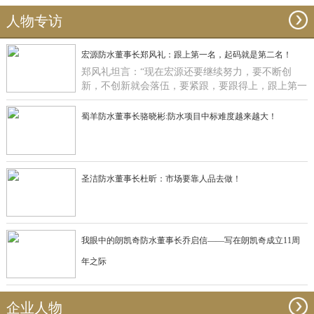
人物专访
宏源防水董事长郑风礼：跟上第一名，起码就是第二名！
郑风礼坦言：“现在宏源还要继续努力，要不断创
新，不创新就会落伍，要紧跟，要跟得上，跟上第一
名，起码就是第二名了”。
蜀羊防水董事长骆晓彬:防水项目中标难度越来越大！
圣洁防水董事长杜昕：市场要靠人品去做！
我眼中的朗凯奇防水董事长乔启信——写在朗凯奇成立11周
年之际
企业人物