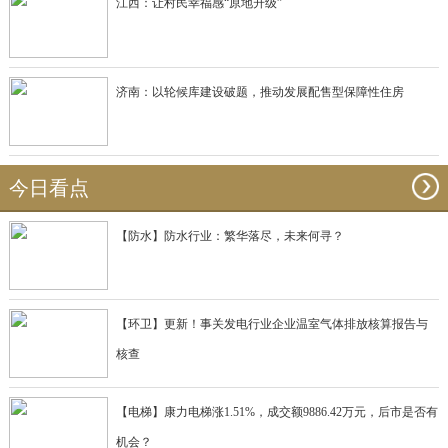
江西：让村民幸福感“原地升级”
济南：以轮候库建设破题，推动发展配售型保障性住房
今日看点
【防水】防水行业：繁华落尽，未来何寻？
【环卫】更新！事关发电行业企业温室气体排放核算报告与
核查
【电梯】康力电梯涨1.51%，成交额9886.42万元，后市是否有
机会？