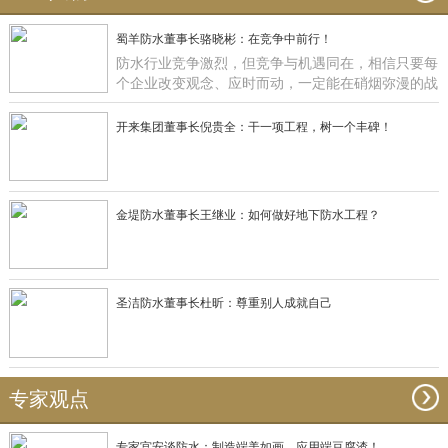
蜀羊防水董事长骆晓彬：在竞争中前行！
防水行业竞争激烈，但竞争与机遇同在，相信只要每
个企业改变观念、应时而动，一定能在硝烟弥漫的战
场获得一席之地，正如蜀羊防水：一直在竞争中前
行！
开来集团董事长倪贵全：干一项工程，树一个丰碑！
金堤防水董事长王继业：如何做好地下防水工程？
圣洁防水董事长杜昕：尊重别人成就自己
专家观点
专家宫安谈防水：制造端美如画，应用端豆腐渣！