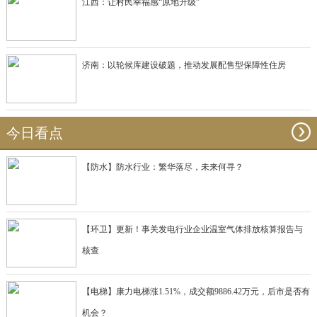
江西：让村民幸福感“原地升级”
济南：以轮候库建设破题，推动发展配售型保障性住房
今日看点
【防水】防水行业：繁华落尽，未来何寻？
【环卫】更新！事关发电行业企业温室气体排放核算报告与
核查
【电梯】康力电梯涨1.51%，成交额9886.42万元，后市是否有
机会？