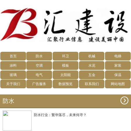
首页
防水
环卫
机械
电梯
涂料
空调
模板
水泥
家装
玻璃
电气
太阳能
五金
保温
关于我们
广告服务
数据预览
联系我们
网站地图
防水
防水行业：繁华落尽，未来何寻？