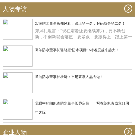
人物专访
宏源防水董事长郑风礼：跟上第一名，起码就是第二名！
郑风礼坦言：“现在宏源还要继续努力，要不断创
新，不创新就会落伍，要紧跟，要跟得上，跟上第一
名，起码就是第二名了”。
蜀羊防水董事长骆晓彬:防水项目中标难度越来越大！
圣洁防水董事长杜昕：市场要靠人品去做！
我眼中的朗凯奇防水董事长乔启信——写在朗凯奇成立11周
年之际
企业人物