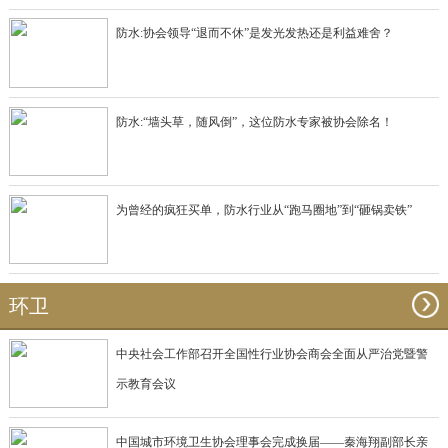
防水:协会领导“退而不休”是发光发热还是利益难舍？
防水:“墙头草，随风倒”，这位防水专家被协会除名！
为曾经的疯狂买单，防水行业从“跑马圈地”到“砸锅卖铁”
环卫
中央社会工作部召开全国性行业协会商会全面从严治党暨警
示教育会议
中国城市环境卫生协会理事会完成换届——秦海翔副部长亲