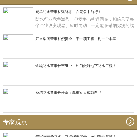
蜀羊防水董事长骆晓彬：在竞争中前行！
防水行业竞争激烈，但竞争与机遇同在，相信只要每
个企业改变观念、应时而动，一定能在硝烟弥漫的战
场获得一席之地，正如蜀羊防水：一直在竞争中前
行！
开来集团董事长倪贵全：干一项工程，树一个丰碑！
金堤防水董事长王继业：如何做好地下防水工程？
圣洁防水董事长杜昕：尊重别人成就自己
专家观点
专家宫安谈防水：制造端美如画，应用端豆腐渣！