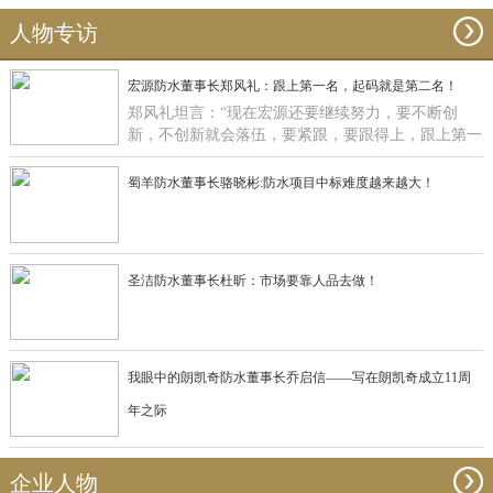
人物专访
宏源防水董事长郑风礼：跟上第一名，起码就是第二名！
郑风礼坦言：“现在宏源还要继续努力，要不断创
新，不创新就会落伍，要紧跟，要跟得上，跟上第一
名，起码就是第二名了”。
蜀羊防水董事长骆晓彬:防水项目中标难度越来越大！
圣洁防水董事长杜昕：市场要靠人品去做！
我眼中的朗凯奇防水董事长乔启信——写在朗凯奇成立11周
年之际
企业人物