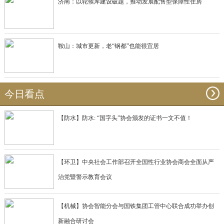
济南：以轮候库建设破题，推动发展配售型保障性住房
鞍山：城市更新，老“钢都”也能很宜居
今日看点
【防水】防水: “国字头”协会颁发的证书一文不值！
【环卫】中央社会工作部召开全国性行业协会商会全面从严
治党暨警示教育会议
【机械】协会智能分会与国铁集团工管中心联合成功举办创
新融合研讨会