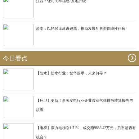
江西：让村民幸福感“原地升级”
济南：以轮候库建设破题，推动发展配售型保障性住房
今日看点
【防水】防水行业：繁华落尽，未来何寻？
【环卫】更新！事关发电行业企业温室气体排放核算报告与
核查
【电梯】康力电梯涨1.51%，成交额9886.42万元，后市是否有
机会？