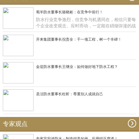
蜀羊防水董事长骆晓彬：在竞争中前行！
防水行业竞争激烈，但竞争与机遇同在，相信只要每
个企业改变观念、应时而动，一定能在硝烟弥漫的战
场获得一席之地，正如蜀羊防水：一直在竞争中前
行！
开来集团董事长倪贵全：干一项工程，树一个丰碑！
金堤防水董事长王继业：如何做好地下防水工程？
圣洁防水董事长杜昕：尊重别人成就自己
专家观点
专家宫安谈防水：制造端美如画，应用端豆腐渣！