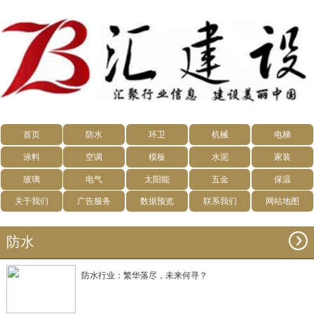
首页
防水
环卫
机械
电梯
涂料
空调
模板
水泥
家装
玻璃
电气
太阳能
五金
保温
关于我们
广告服务
数据预览
联系我们
网站地图
防水
防水行业：繁华落尽，未来何寻？