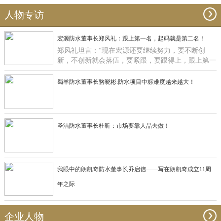
人物专访
宏源防水董事长郑风礼：跟上第一名，起码就是第二名！
郑风礼坦言：“现在宏源还要继续努力，要不断创
新，不创新就会落伍，要紧跟，要跟得上，跟上第一
名，起码就是第二名了”。
蜀羊防水董事长骆晓彬:防水项目中标难度越来越大！
圣洁防水董事长杜昕：市场要靠人品去做！
我眼中的朗凯奇防水董事长乔启信——写在朗凯奇成立11周
年之际
企业人物