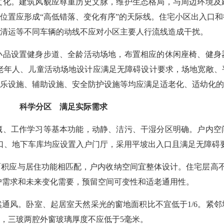
文化。建筑风貌应尊重历史文脉，维护生态格局，与周边环境及
位置应形成“高低错落、变化有序”的天际线。住宅小区出入口
清运等不同车辆的动线不应对小区主要人行流线造成干扰。
小品设置健身步道、全龄活动场地，布置相应的休闲座椅、健身
。老年人、儿童活动场地设计应满足无障碍设计要求，场地宽敞
乐设施、辅助设施、安全防护设施等均应满足适老化、适幼化的
科学分区 满足实际需求
藏、工作学习等基本功能，动静、洁污、干湿分区明确。户内空
口、地下车库均应设置入户门厅，采用平坡出入口且满足无障碍
积应与居住功能相匹配，户内收纳空间宜整体设计。住宅层高不
用户需求和未来变化需要，预留空间可变性和适老通用性。
通风。卧室、起居室天然采光的窗地面积比不宜低于1/6。紧
，三玻两腔外窗玻璃厚度不应低于5毫米。