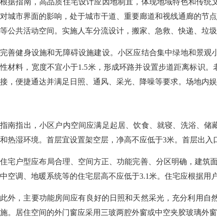
根据指南，高品质住宅设计应因地制宜，体现地域特色和传统
对城市界面的影响，处于城市干道、重要廊道和视线通廊的节点
等公共活动空间。实施人车分流设计，搬家、急救、快递、垃圾
完善健身设施和无障碍设施建设。小区应结合集中绿地和景观
性材料，宽度不宜小于1.5米，形成环路并设置步道距离标识
接，便捷通达并满足日照、通风、采光、降噪等要求。场地内娱
指南指出，小区户内空间应满足起居、饮食、就寝、洗浴、储
和热湿环境。首层宜设置架空层，净高不应低于3米。首层出入
住宅户型应布局合理、空间方正、功能完善、分区明确，建筑面
中空调、地暖系统等的住宅层高不应低于3.1米。住宅应根据
此外，主要功能房间应有良好的日照和天然采光，充分利用自然
施。居住空间的外门窗应采用三玻两腔外窗或中空夹胶玻璃外窗