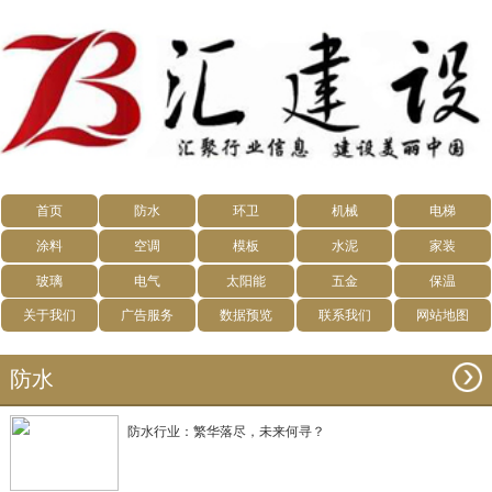
首页
防水
环卫
机械
电梯
涂料
空调
模板
水泥
家装
玻璃
电气
太阳能
五金
保温
关于我们
广告服务
数据预览
联系我们
网站地图
防水
防水行业：繁华落尽，未来何寻？