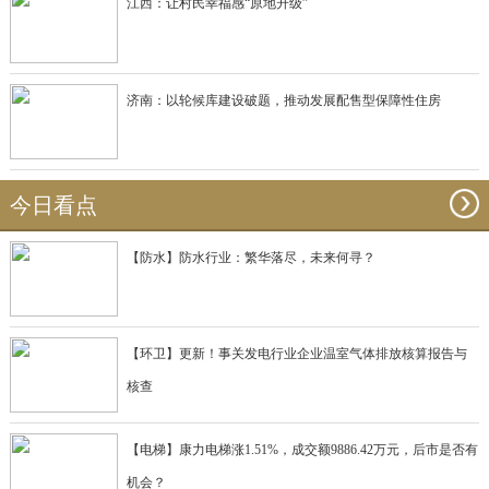
江西：让村民幸福感“原地升级”
济南：以轮候库建设破题，推动发展配售型保障性住房
今日看点
【防水】防水行业：繁华落尽，未来何寻？
【环卫】更新！事关发电行业企业温室气体排放核算报告与
核查
【电梯】康力电梯涨1.51%，成交额9886.42万元，后市是否有
机会？