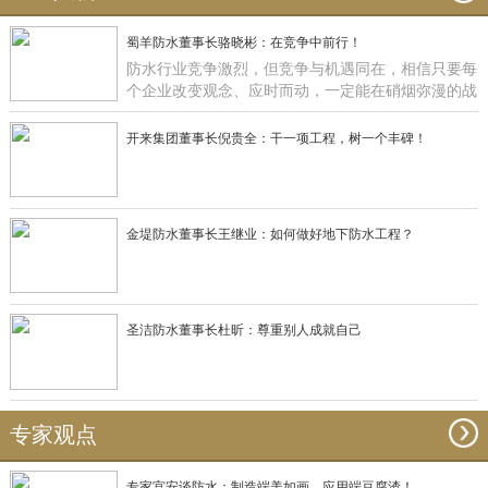
蜀羊防水董事长骆晓彬：在竞争中前行！
防水行业竞争激烈，但竞争与机遇同在，相信只要每
个企业改变观念、应时而动，一定能在硝烟弥漫的战
场获得一席之地，正如蜀羊防水：一直在竞争中前
行！
开来集团董事长倪贵全：干一项工程，树一个丰碑！
金堤防水董事长王继业：如何做好地下防水工程？
圣洁防水董事长杜昕：尊重别人成就自己
专家观点
专家宫安谈防水：制造端美如画，应用端豆腐渣！