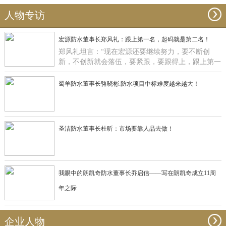
人物专访
宏源防水董事长郑风礼：跟上第一名，起码就是第二名！
郑风礼坦言：“现在宏源还要继续努力，要不断创
新，不创新就会落伍，要紧跟，要跟得上，跟上第一
名，起码就是第二名了”。
蜀羊防水董事长骆晓彬:防水项目中标难度越来越大！
圣洁防水董事长杜昕：市场要靠人品去做！
我眼中的朗凯奇防水董事长乔启信——写在朗凯奇成立11周
年之际
企业人物