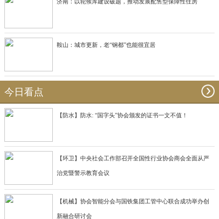
济南：以轮候库建设破题，推动发展配售型保障性住房
鞍山：城市更新，老“钢都”也能很宜居
今日看点
【防水】防水: “国字头”协会颁发的证书一文不值！
【环卫】中央社会工作部召开全国性行业协会商会全面从严
治党暨警示教育会议
【机械】协会智能分会与国铁集团工管中心联合成功举办创
新融合研讨会