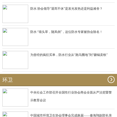
防水:协会领导“退而不休”是发光发热还是利益难舍？
防水:“墙头草，随风倒”，这位防水专家被协会除名！
为曾经的疯狂买单，防水行业从“跑马圈地”到“砸锅卖铁”
环卫
中央社会工作部召开全国性行业协会商会全面从严治党暨警
示教育会议
中国城市环境卫生协会理事会完成换届——秦海翔副部长亲