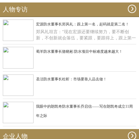
人物专访
宏源防水董事长郑风礼：跟上第一名，起码就是第二名！
郑风礼坦言：“现在宏源还要继续努力，要不断创
新，不创新就会落伍，要紧跟，要跟得上，跟上第一
名，起码就是第二名了”。
蜀羊防水董事长骆晓彬:防水项目中标难度越来越大！
圣洁防水董事长杜昕：市场要靠人品去做！
我眼中的朗凯奇防水董事长乔启信——写在朗凯奇成立11周
年之际
企业人物