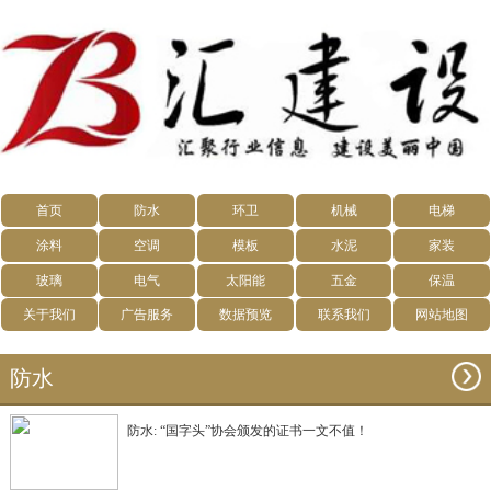
首页
防水
环卫
机械
电梯
涂料
空调
模板
水泥
家装
玻璃
电气
太阳能
五金
保温
关于我们
广告服务
数据预览
联系我们
网站地图
防水
防水: “国字头”协会颁发的证书一文不值！