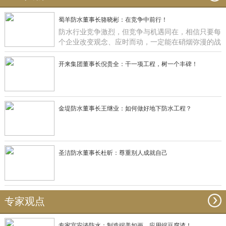
蜀羊防水董事长骆晓彬：在竞争中前行！
防水行业竞争激烈，但竞争与机遇同在，相信只要每
个企业改变观念、应时而动，一定能在硝烟弥漫的战
场获得一席之地，正如蜀羊防水：一直在竞争中前
行！
开来集团董事长倪贵全：干一项工程，树一个丰碑！
金堤防水董事长王继业：如何做好地下防水工程？
圣洁防水董事长杜昕：尊重别人成就自己
专家观点
专家宫安谈防水：制造端美如画，应用端豆腐渣！