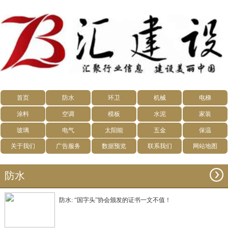
首页
防水
环卫
机械
电梯
涂料
空调
模板
水泥
家装
玻璃
电气
太阳能
五金
保温
关于我们
广告服务
数据预览
联系我们
网站地图
防水
防水: “国字头”协会颁发的证书一文不值！