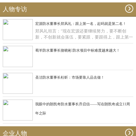
人物专访
宏源防水董事长郑风礼：跟上第一名，起码就是第二名！
郑风礼坦言：“现在宏源还要继续努力，要不断创
新，不创新就会落伍，要紧跟，要跟得上，跟上第一
名，起码就是第二名了”。
蜀羊防水董事长骆晓彬:防水项目中标难度越来越大！
圣洁防水董事长杜昕：市场要靠人品去做！
我眼中的朗凯奇防水董事长乔启信——写在朗凯奇成立11周
年之际
企业人物