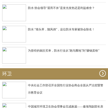
防水:协会领导“退而不休”是发光发热还是利益难舍？
防水:“墙头草，随风倒”，这位防水专家被协会除名！
为曾经的疯狂买单，防水行业从“跑马圈地”到“砸锅卖铁”
环卫
中央社会工作部召开全国性行业协会商会全面从严治党暨警
示教育会议
中国城市环境卫生协会理事会完成换届——秦海翔副部长亲