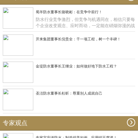
蜀羊防水董事长骆晓彬：在竞争中前行！
防水行业竞争激烈，但竞争与机遇同在，相信只要每
个企业改变观念、应时而动，一定能在硝烟弥漫的战
场获得一席之地，正如蜀羊防水：一直在竞争中前
行！
开来集团董事长倪贵全：干一项工程，树一个丰碑！
金堤防水董事长王继业：如何做好地下防水工程？
圣洁防水董事长杜昕：尊重别人成就自己
专家观点
专家宫安谈防水：制造端美如画，应用端豆腐渣！