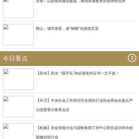
济南：以轮候库建设破题，推动发展配售型保障性住房
鞍山：城市更新，老“钢都”也能很宜居
今日看点
【防水】防水: “国字头”协会颁发的证书一文不值！
【环卫】中央社会工作部召开全国性行业协会商会全面从严
治党暨警示教育会议
【机械】协会智能分会与国铁集团工管中心联合成功举办创
新融合研讨会