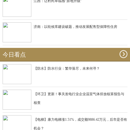
江西：让村民幸福感“原地升级”
济南：以轮候库建设破题，推动发展配售型保障性住房
今日看点
【防水】防水行业：繁华落尽，未来何寻？
【环卫】更新！事关发电行业企业温室气体排放核算报告与
核查
【电梯】康力电梯涨1.51%，成交额9886.42万元，后市是否有
机会？