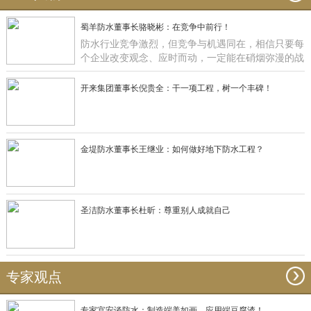
蜀羊防水董事长骆晓彬：在竞争中前行！
防水行业竞争激烈，但竞争与机遇同在，相信只要每
个企业改变观念、应时而动，一定能在硝烟弥漫的战
场获得一席之地，正如蜀羊防水：一直在竞争中前
行！
开来集团董事长倪贵全：干一项工程，树一个丰碑！
金堤防水董事长王继业：如何做好地下防水工程？
圣洁防水董事长杜昕：尊重别人成就自己
专家观点
专家宫安谈防水：制造端美如画，应用端豆腐渣！