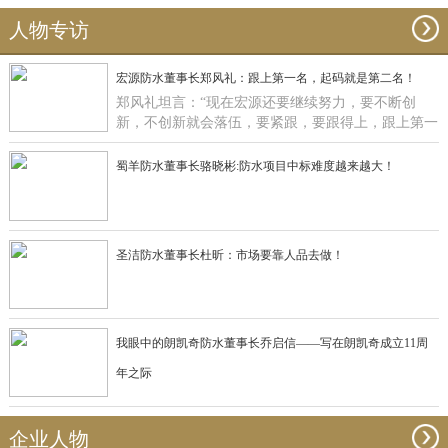
人物专访
宏源防水董事长郑风礼：跟上第一名，起码就是第二名！
郑风礼坦言：“现在宏源还要继续努力，要不断创
新，不创新就会落伍，要紧跟，要跟得上，跟上第一
名，起码就是第二名了”。
蜀羊防水董事长骆晓彬:防水项目中标难度越来越大！
圣洁防水董事长杜昕：市场要靠人品去做！
我眼中的朗凯奇防水董事长乔启信——写在朗凯奇成立11周
年之际
企业人物