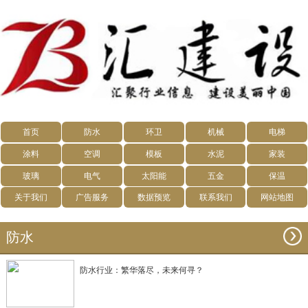
首页
防水
环卫
机械
电梯
涂料
空调
模板
水泥
家装
玻璃
电气
太阳能
五金
保温
关于我们
广告服务
数据预览
联系我们
网站地图
防水
防水行业：繁华落尽，未来何寻？