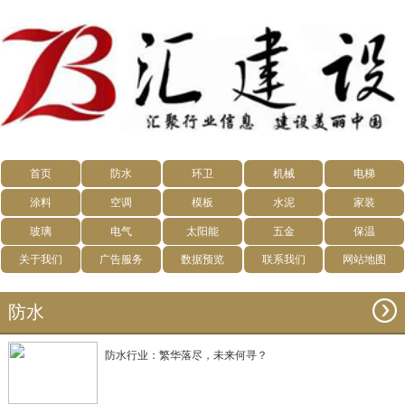
首页
防水
环卫
机械
电梯
涂料
空调
模板
水泥
家装
玻璃
电气
太阳能
五金
保温
关于我们
广告服务
数据预览
联系我们
网站地图
防水
防水行业：繁华落尽，未来何寻？