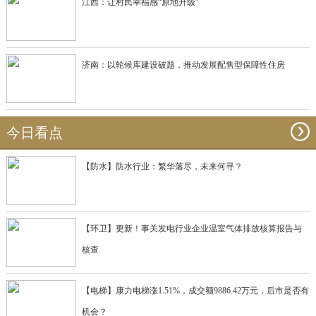
江西：让村民幸福感“原地升级”
济南：以轮候库建设破题，推动发展配售型保障性住房
今日看点
【防水】防水行业：繁华落尽，未来何寻？
【环卫】更新！事关发电行业企业温室气体排放核算报告与
核查
【电梯】康力电梯涨1.51%，成交额9886.42万元，后市是否有
机会？