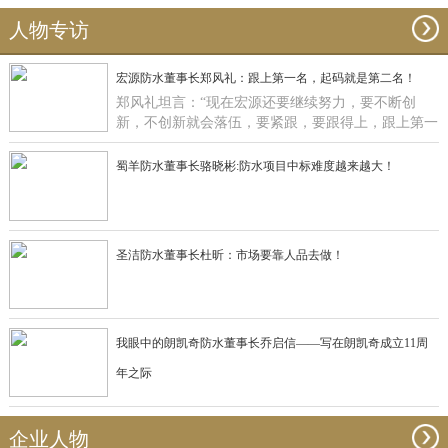
人物专访
宏源防水董事长郑风礼：跟上第一名，起码就是第二名！
郑风礼坦言：“现在宏源还要继续努力，要不断创
新，不创新就会落伍，要紧跟，要跟得上，跟上第一
名，起码就是第二名了”。
蜀羊防水董事长骆晓彬:防水项目中标难度越来越大！
圣洁防水董事长杜昕：市场要靠人品去做！
我眼中的朗凯奇防水董事长乔启信——写在朗凯奇成立11周
年之际
企业人物