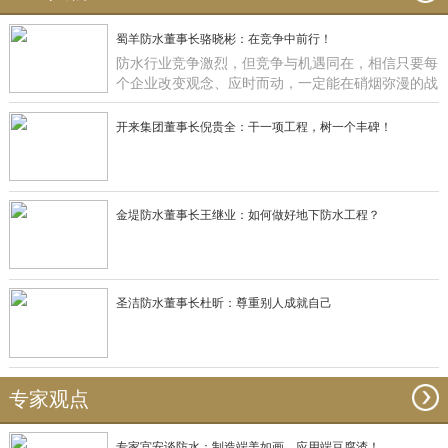
蜀羊防水董事长骆晓彬：在竞争中前行！
防水行业竞争激烈，但竞争与机遇同在，相信只要每
个企业改变观念、应时而动，一定能在硝烟弥漫的战
场获得一席之地，正如蜀羊防水：一直在竞争中前
行！
开来集团董事长倪贵全：干一项工程，树一个丰碑！
金堤防水董事长王继业：如何做好地下防水工程？
圣洁防水董事长杜昕：尊重别人成就自己
专家观点
专家宫安谈防水：制造端美如画，应用端豆腐渣！