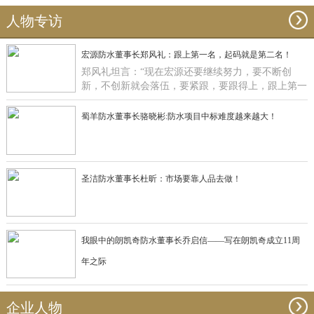
人物专访
宏源防水董事长郑风礼：跟上第一名，起码就是第二名！
郑风礼坦言：“现在宏源还要继续努力，要不断创
新，不创新就会落伍，要紧跟，要跟得上，跟上第一
名，起码就是第二名了”。
蜀羊防水董事长骆晓彬:防水项目中标难度越来越大！
圣洁防水董事长杜昕：市场要靠人品去做！
我眼中的朗凯奇防水董事长乔启信——写在朗凯奇成立11周
年之际
企业人物