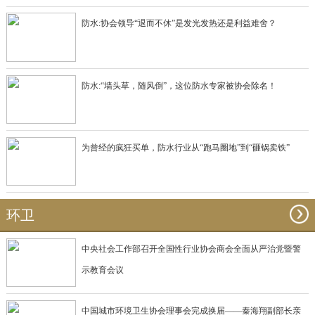
防水:协会领导“退而不休”是发光发热还是利益难舍？
防水:“墙头草，随风倒”，这位防水专家被协会除名！
为曾经的疯狂买单，防水行业从“跑马圈地”到“砸锅卖铁”
环卫
中央社会工作部召开全国性行业协会商会全面从严治党暨警
示教育会议
中国城市环境卫生协会理事会完成换届——秦海翔副部长亲