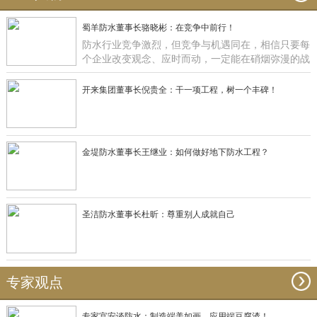
蜀羊防水董事长骆晓彬：在竞争中前行！
防水行业竞争激烈，但竞争与机遇同在，相信只要每
个企业改变观念、应时而动，一定能在硝烟弥漫的战
场获得一席之地，正如蜀羊防水：一直在竞争中前
行！
开来集团董事长倪贵全：干一项工程，树一个丰碑！
金堤防水董事长王继业：如何做好地下防水工程？
圣洁防水董事长杜昕：尊重别人成就自己
专家观点
专家宫安谈防水：制造端美如画，应用端豆腐渣！