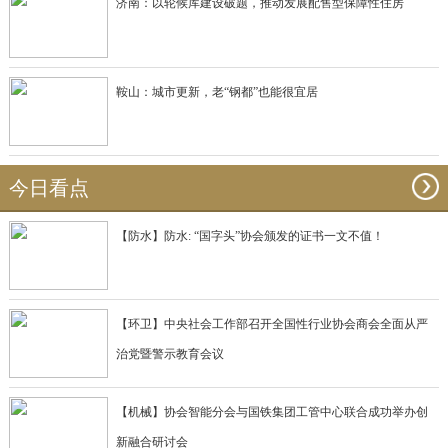
济南：以轮候库建设破题，推动发展配售型保障性住房
鞍山：城市更新，老“钢都”也能很宜居
今日看点
【防水】防水: “国字头”协会颁发的证书一文不值！
【环卫】中央社会工作部召开全国性行业协会商会全面从严
治党暨警示教育会议
【机械】协会智能分会与国铁集团工管中心联合成功举办创
新融合研讨会