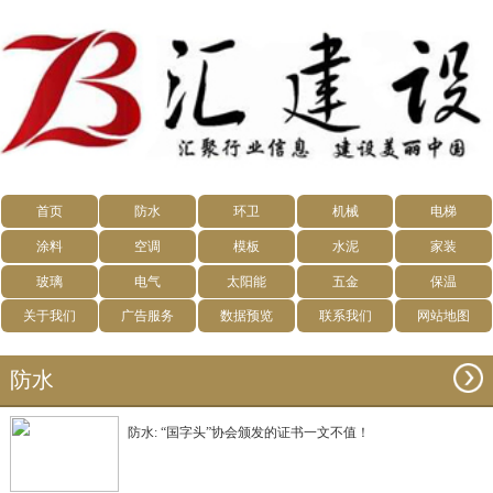
首页
防水
环卫
机械
电梯
涂料
空调
模板
水泥
家装
玻璃
电气
太阳能
五金
保温
关于我们
广告服务
数据预览
联系我们
网站地图
防水
防水: “国字头”协会颁发的证书一文不值！